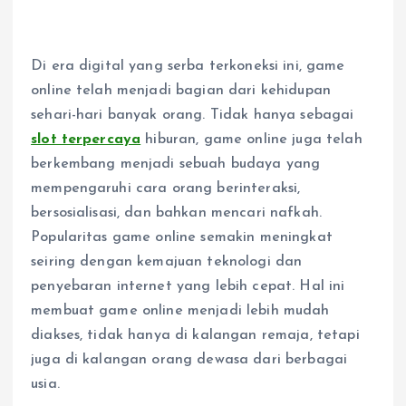
Di era digital yang serba terkoneksi ini, game
online telah menjadi bagian dari kehidupan
sehari-hari banyak orang. Tidak hanya sebagai
slot terpercaya
hiburan, game online juga telah
berkembang menjadi sebuah budaya yang
mempengaruhi cara orang berinteraksi,
bersosialisasi, dan bahkan mencari nafkah.
Popularitas game online semakin meningkat
seiring dengan kemajuan teknologi dan
penyebaran internet yang lebih cepat. Hal ini
membuat game online menjadi lebih mudah
diakses, tidak hanya di kalangan remaja, tetapi
juga di kalangan orang dewasa dari berbagai
usia.