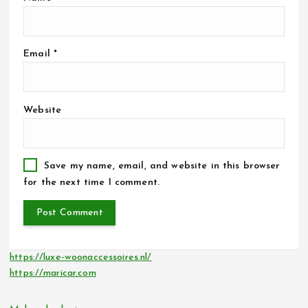
Email
*
Website
Save my name, email, and website in this browser
for the next time I comment.
https://luxe-woonaccessoires.nl/
https://maricar.com