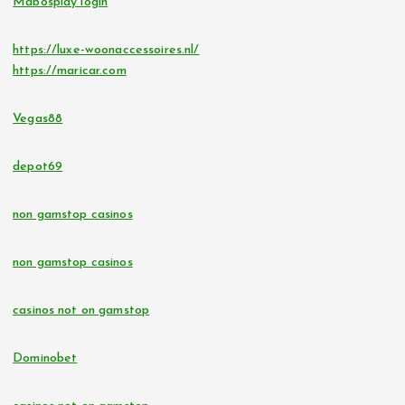
Mabosplay login
https://luxe-woonaccessoires.nl/
https://maricar.com
Vegas88
depot69
non gamstop casinos
non gamstop casinos
casinos not on gamstop
Dominobet