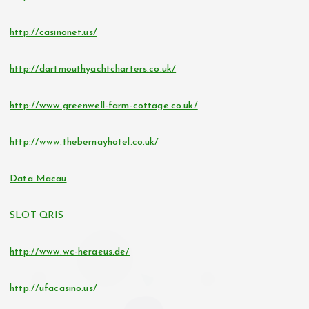
http://casinonet.us/
http://dartmouthyachtcharters.co.uk/
http://www.greenwell-farm-cottage.co.uk/
http://www.thebernayhotel.co.uk/
Data Macau
SLOT QRIS
http://www.wc-heraeus.de/
http://ufacasino.us/