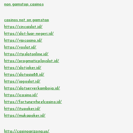
non gamstop casinos
casinos not on gamstop
https://cincaislot.id/
https://slot-luar-negeri.id/
https://vipcasino.id/
https://voslot.id/
https://rtpslotonline.id/
https://pragmaticplayslot.id/
https://slotjoker.id/
https://slotasia88.id/
https://jagoslot.id/
https://slotserverkamboja.id/
https://icasino.id/
https://fortunewheelcasino.id/
https://itupoker.id/
https://mukapoker.id/
http://casinoarizona.us/