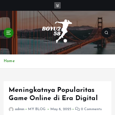
S
k
i
p
t
o
c
o
n
t
Home
e
n
t
Meningkatnya Popularitas
Game Online di Era Digital
admin
MY BLOG
May 6, 2025
0 Comments