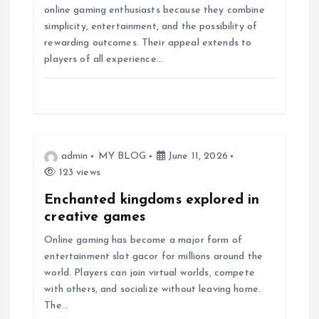
t
online gaming enthusiasts because they combine
simplicity, entertainment, and the possibility of
i
rewarding outcomes. Their appeal extends to
players of all experience…
o
n
admin
MY BLOG
June 11, 2026
123 views
Enchanted kingdoms explored in
creative games
Online gaming has become a major form of
entertainment slot gacor for millions around the
world. Players can join virtual worlds, compete
with others, and socialize without leaving home.
The…