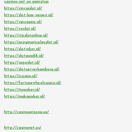
casinos not on gamstop
https://cincaislot.id/
https://slot-luar-negeri.id/
https://vipcasino.id/
https://voslot.id/
https://rtpslotonline.id/
https://pragmaticplayslot.id/
https://slotjoker.id/
https://slotasia88.id/
https://jagoslot.id/
https://slotserverkamboja.id/
https://icasino.id/
https://fortunewheelcasino.id/
https://itupoker.id/
https://mukapoker.id/
http://casinoarizona.us/
http://casinonet.us/